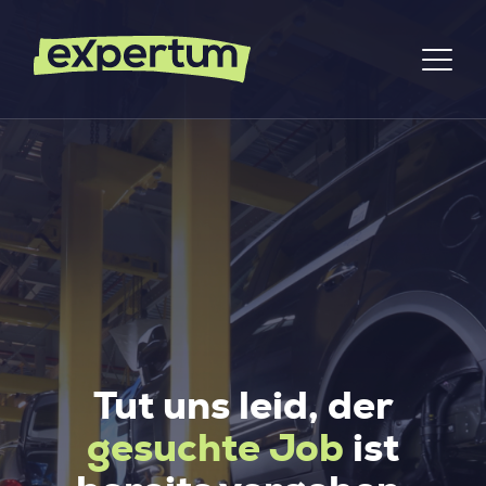
Tut uns leid, der
gesuchte Job
ist