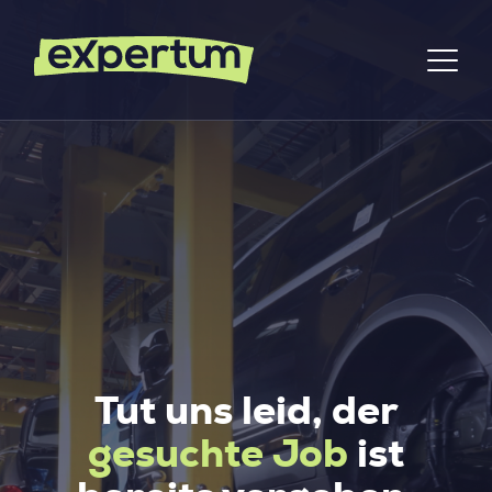
Tut uns leid, der
gesuchte Job
ist