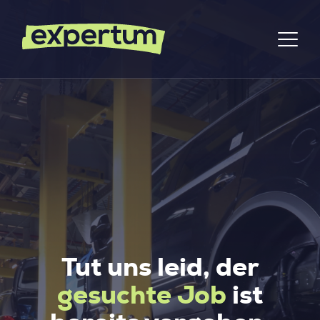
Tut uns leid, der
gesuchte Job
ist