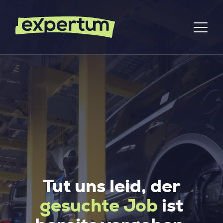
Tut uns leid, der
gesuchte Job
ist