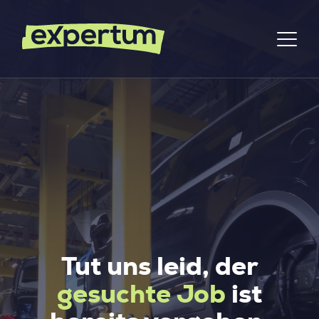
Tut uns leid, der
gesuchte Job
ist