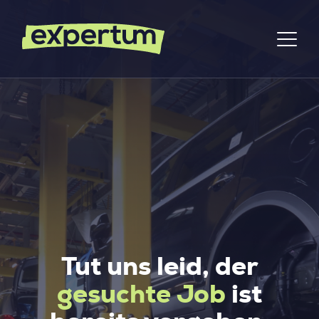
Tut uns leid, der
gesuchte Job
ist