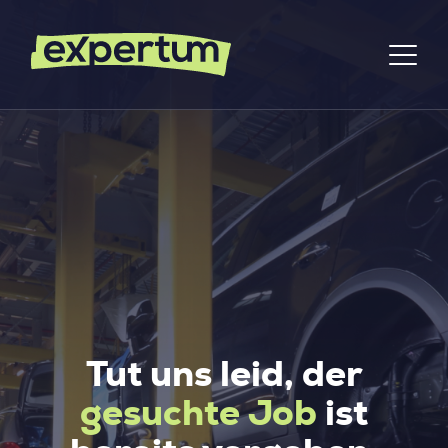
Tut uns leid, der
gesuchte Job
ist