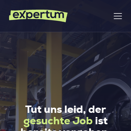
Tut uns leid, der
gesuchte Job
ist