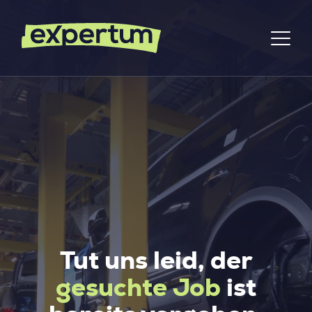
Tut uns leid, der
gesuchte Job
ist