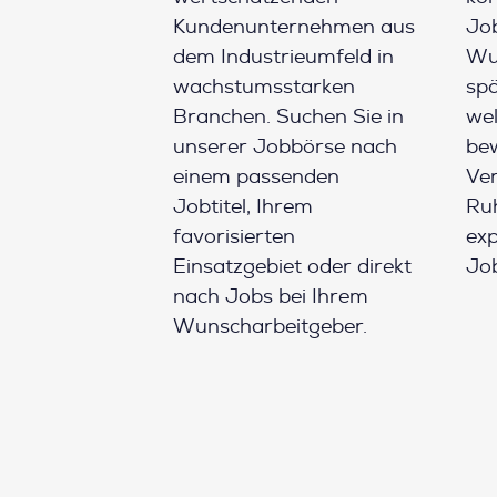
Kundenunternehmen aus
Job
dem Industrieumfeld in
Wun
wachstumsstarken
spä
Branchen. Suchen Sie in
wel
unserer Jobbörse nach
be
einem passenden
Ver
Jobtitel, Ihrem
Ruh
favorisierten
ex
Einsatzgebiet oder direkt
Job
nach Jobs bei Ihrem
Wunscharbeitgeber.