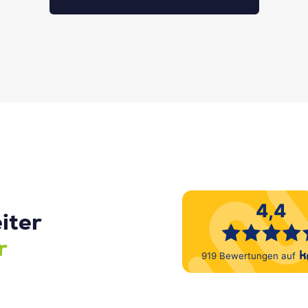
iter
r