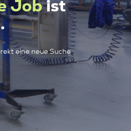
e Job
ist
.
irekt eine neue Suche