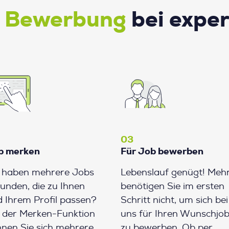
e Bewerbung
bei expe
03
b merken
Für Job bewerben
e haben mehrere Jobs
Lebenslauf genügt! Meh
unden, die zu Ihnen
benötigen Sie im ersten
 Ihrem Profil passen?
Schritt nicht, um sich bei
 der Merken-Funktion
uns für Ihren Wunschjo
nen Sie sich mehrere
zu bewerben. Ob per