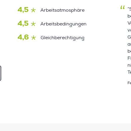
4,5
”
Arbeitsatmosphäre
b
4,5
V
Arbeitsbedingungen
v
4,6
G
Gleichberechtigung
a
b
F
n
T
F