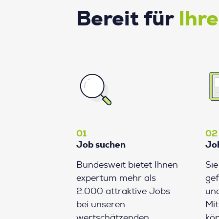
Bereit für
Ihr
01
02
Job suchen
Jo
Bundesweit bietet Ihnen
Si
expertum mehr als
gef
2.000 attraktive Jobs
und
bei unseren
Mit
wertschätzenden
kön