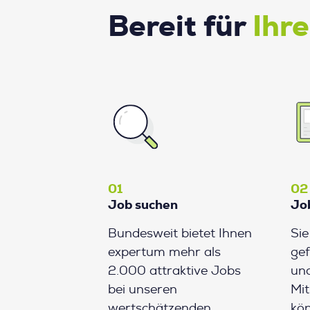
Bereit für
Ihr
01
02
Job suchen
Jo
Bundesweit bietet Ihnen
Si
expertum mehr als
gef
2.000 attraktive Jobs
und
bei unseren
Mit
wertschätzenden
kön