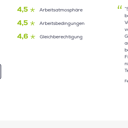
4,5
”
Arbeitsatmosphäre
b
4,5
V
Arbeitsbedingungen
v
4,6
G
Gleichberechtigung
a
b
F
n
T
F