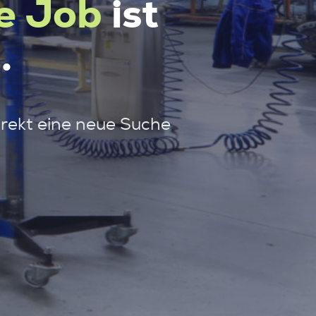
e Job
ist
.
irekt eine neue Suche