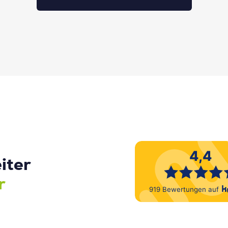
iter
r