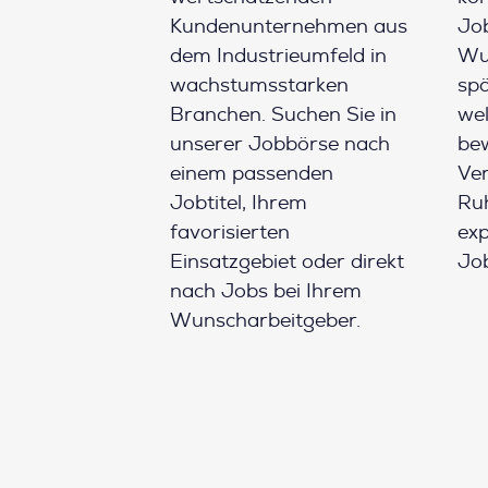
Kundenunternehmen aus
Job
dem Industrieumfeld in
Wun
wachstumsstarken
spä
Branchen. Suchen Sie in
wel
unserer Jobbörse nach
be
einem passenden
Ver
Jobtitel, Ihrem
Ruh
favorisierten
ex
Einsatzgebiet oder direkt
Job
nach Jobs bei Ihrem
Wunscharbeitgeber.