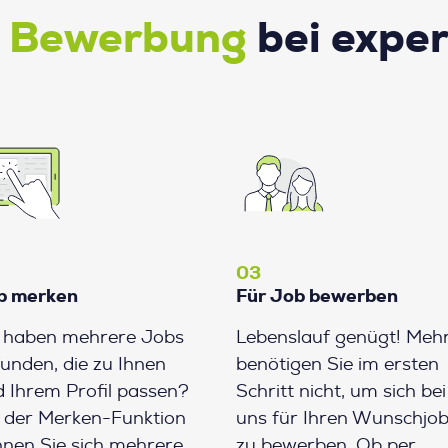
e Bewerbung
bei expe
03
b merken
Für Job bewerben
e haben mehrere Jobs
Lebenslauf genügt! Meh
unden, die zu Ihnen
benötigen Sie im ersten
 Ihrem Profil passen?
Schritt nicht, um sich bei
 der Merken-Funktion
uns für Ihren Wunschjo
nen Sie sich mehrere
zu bewerben. Ob per