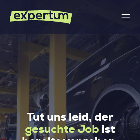
Tut uns leid, der
gesuchte Job
ist