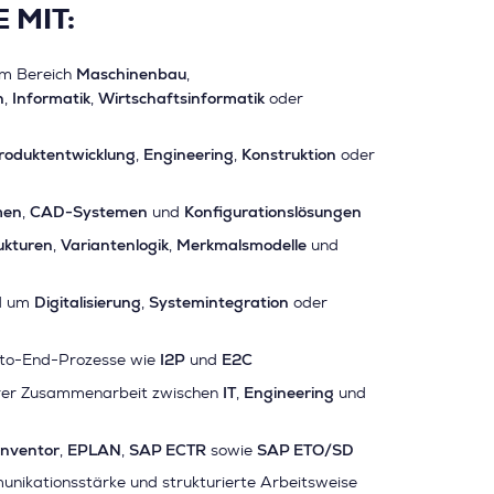
 MIT:
Maschinenbau
im Bereich
,
n
Informatik
Wirtschaftsinformatik
,
,
oder
roduktentwicklung
Engineering
Konstruktion
,
,
oder
men
CAD-Systemen
Konfigurationslösungen
,
und
ukturen
Variantenlogik
Merkmalsmodelle
,
,
und
Digitalisierung
Systemintegration
nd um
,
oder
I2P
E2C
-to-End-Prozesse wie
und
IT
Engineering
närer Zusammenarbeit zwischen
,
und
Inventor
EPLAN
SAP ECTR
SAP ETO/SD
,
,
sowie
nikationsstärke und strukturierte Arbeitsweise