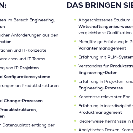
N:
DAS BRINGEN SIE
sen
Engineering
im Bereich
,
Abgeschlossenes Studium 
ion
Wirtschaftsingenieurwese
vergleichbare Qualifikation
licher Anforderungen aus den
ration
P
Mehrjährige Erfahrung in
Variantenmanagement
kationen und IT-Konzepte
PLM-Syste
Erfahrung mit
ereichen und IT-Teams
Produktstr
Verständnis für
IT-Projekten
ung von
Engineering-Daten
d Konfigurationssysteme
Erfahrung in Projekten ru
rungen an Produktstrukturen,
Engineering-Prozesse
Kenntnisse relevanter End
Change-Prozessen
nd
Erfahrung in interdiszipli
Produktstrukturen
,
Produktmanagement
len
Idealerweise Kenntnisse in
r Datenqualität entlang der
Analytisches Denken, Kommu