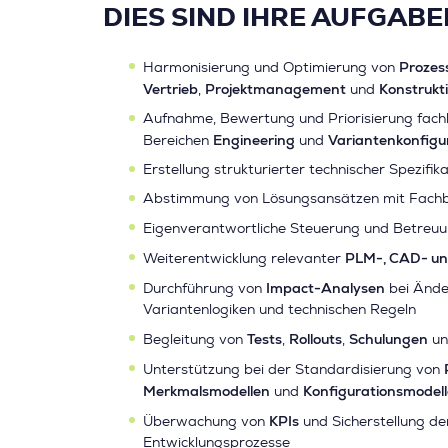
DIES SIND IHRE AUFGABE
Prozes
Harmonisierung und Optimierung von
Vertrieb
Projektmanagement
Konstrukt
,
und
Aufnahme, Bewertung und Priorisierung fach
Engineering
Variantenkonfigu
Bereichen
und
Erstellung strukturierter technischer Spezifi
Abstimmung von Lösungsansätzen mit Fachb
Eigenverantwortliche Steuerung und Betreu
PLM-, CAD- un
Weiterentwicklung relevanter
Impact-Analysen
Durchführung von
bei Ände
Variantenlogiken und technischen Regeln
Tests
Rollouts
Schulungen
Begleitung von
,
,
u
Unterstützung bei der Standardisierung von
Merkmalsmodellen
Konfigurationsmodel
und
KPIs
Überwachung von
und Sicherstellung de
Entwicklungsprozesse