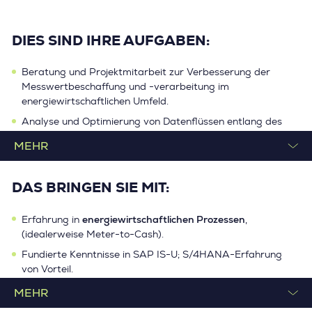
DIES SIND IHRE AUFGABEN:
Beratung und Projektmitarbeit zur Verbesserung der
Messwertbeschaffung und -verarbeitung im
energiewirtschaftlichen Umfeld.
Analyse und Optimierung von Datenflüssen entlang des
Meter-to-Cash-Prozesses zwischen Netz, Lieferanten und
Kundenschnittstellen.
Aufbau eines systemübergreifenden Monitorings über
SAP IS-U, S/4HANA
DAS BRINGEN SIE MIT:
relevante IT-Systeme, insbesondere
sowie angebundene Vertriebs- und Netzsysteme.
energiewirtschaftlichen Prozessen
Erfahrung in
,
Analyse wiederkehrender Fehlerbilder sowie Ableitung
(idealerweise Meter-to-Cash).
nachhaltiger Maßnahmen zur Reduzierung von Fehler- und
Schätzquoten.
Fundierte Kenntnisse in SAP IS-U; S/4HANA-Erfahrung
von Vorteil.
Qualitätssicherung und Stabilisierung von Stammdaten in
komplexen Systemlandschaften.
Gutes Verständnis von Datenstrukturen, Schnittstellen und
IT-Systemabhängigkeiten.
Weiterentwicklung digitaler Kundenkontaktkanäle, z. B.