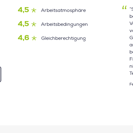
4,5
”
Arbeitsatmosphäre
b
4,5
V
Arbeitsbedingungen
v
4,6
G
Gleichberechtigung
a
b
F
n
T
F