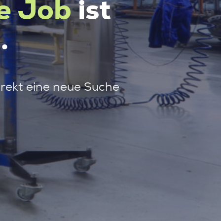
e Job
ist
.
irekt eine neue Suche