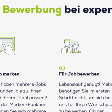
e Bewerbung
bei expe
03
b merken
Für Job bewerben
e haben mehrere Jobs
Lebenslauf genügt! Meh
unden, die zu Ihnen
benötigen Sie im ersten
 Ihrem Profil passen?
Schritt nicht, um sich bei
 der Merken-Funktion
uns für Ihren Wunschjo
nen Sie sich mehrere
zu bewerben. Ob per