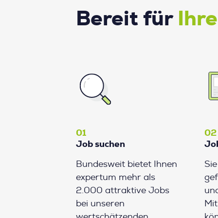
Bereit für
Ihr
01
02
Job suchen
Jo
Bundesweit bietet Ihnen
Si
expertum mehr als
gef
2.000 attraktive Jobs
und
bei unseren
Mit
wertschätzenden
kön