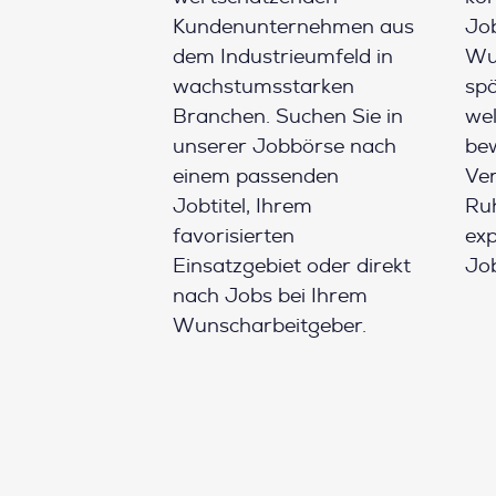
Kundenunternehmen aus
Job
dem Industrieumfeld in
Wun
wachstumsstarken
spä
Branchen. Suchen Sie in
wel
unserer Jobbörse nach
be
einem passenden
Ver
Jobtitel, Ihrem
Ruh
favorisierten
ex
Einsatzgebiet oder direkt
Job
nach Jobs bei Ihrem
Wunscharbeitgeber.