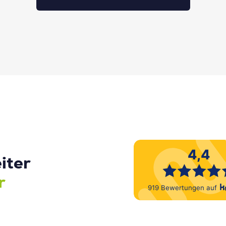
iter
r