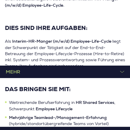
(m/w/d) Employee-Life-Cycle.
DIES SIND IHRE AUFGABEN:
Interim-HR-Manger (m/w/d) Employee-Life-Cycle
Als
liegt
der
Schwerpunkt der Tätigkeit auf der End-to-End-
Betreuung der Employee-Lifecycle-Prozesse (Hire-to-Retire)
inkl. System- und Prozessverantwortung sowie Führung eines
Teams. Ihre Aufgaben sind insbesondere:
Fachliche/Disziplinarische Führung
und Weiterentwicklung
Employee-Lifecycle-Teams.
des
Steuerung und Sicherstellung
effizienter HR-Services über
DAS BRINGEN SIE MIT:
den gesamten Mitarbeiterlebenszyklus:
Vertrags-/Dokumentenmanagement, Org- und
HR Shared Services
Weitreichende Berufserfahrung in
,
Personalmaßnahmen, Transfers, On-/Offboarding,
Employee Lifecycle
Schwerpunkt
Zeitwirtschaft, Reporting, Kontrollen/Audits.
Mehrjährige Teamlead-/Management-Erfahrung
Stakeholder-Management
(u. a. HR-Teams, Prozessowner,
(hybride/standortübergreifende Teams von Vorteil)
Business, Betriebsrat) und schnelle, transparente