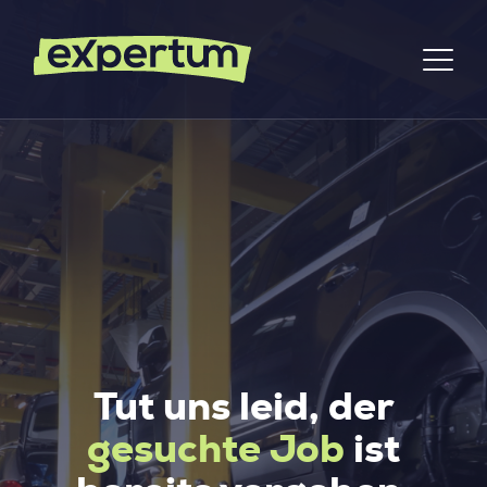
Tut uns leid, der
gesuchte Job
ist