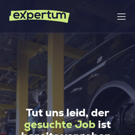
Tut uns leid, der
gesuchte Job
ist