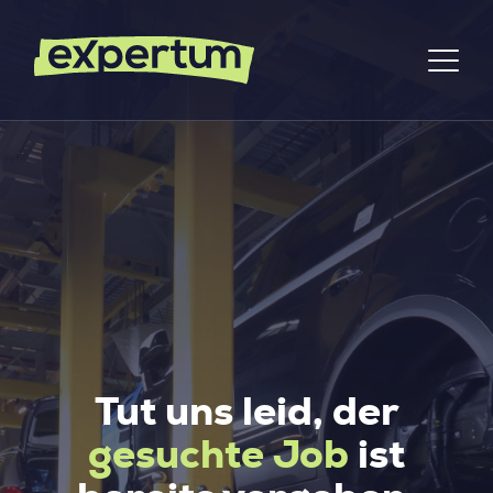
Tut uns leid, der
gesuchte Job
ist