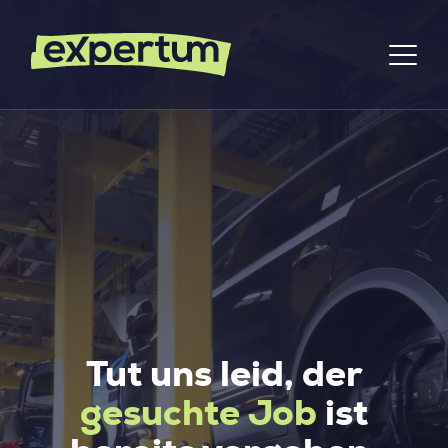
Tut uns leid, der
gesuchte Job
ist