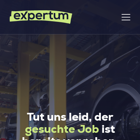
Tut uns leid, der
gesuchte Job
ist