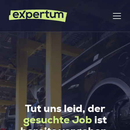
Tut uns leid, der
gesuchte Job
ist