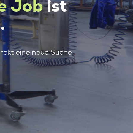
e Job
ist
.
irekt eine neue Suche