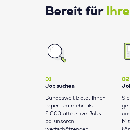
Bereit für
Ihr
01
02
Job suchen
Jo
Bundesweit bietet Ihnen
Si
expertum mehr als
gef
2.000 attraktive Jobs
und
bei unseren
Mit
wertschätzenden
kön