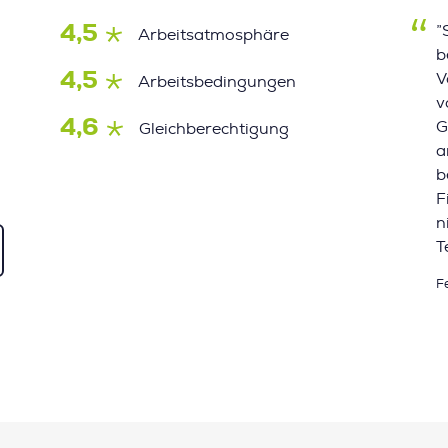
4,5
”
Arbeitsatmosphäre
b
4,5
V
Arbeitsbedingungen
v
4,6
G
Gleichberechtigung
a
b
F
n
T
F