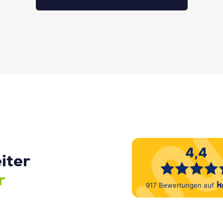
iter
r