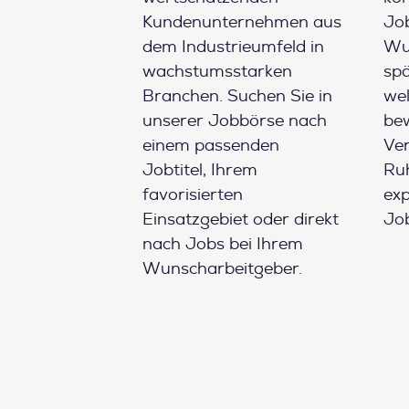
Kundenunternehmen aus
Job
dem Industrieumfeld in
Wun
wachstumsstarken
spä
Branchen. Suchen Sie in
wel
unserer Jobbörse nach
be
einem passenden
Ver
Jobtitel, Ihrem
Ruh
favorisierten
ex
Einsatzgebiet oder direkt
Job
nach Jobs bei Ihrem
Wunscharbeitgeber.