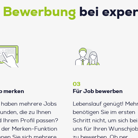
e Bewerbung
bei expe
03
b merken
Für Job bewerben
e haben mehrere Jobs
Lebenslauf genügt! Meh
unden, die zu Ihnen
benötigen Sie im ersten
 Ihrem Profil passen?
Schritt nicht, um sich bei
 der Merken-Funktion
uns für Ihren Wunschjo
nen Sie sich mehrere
zu bewerben. Ob per