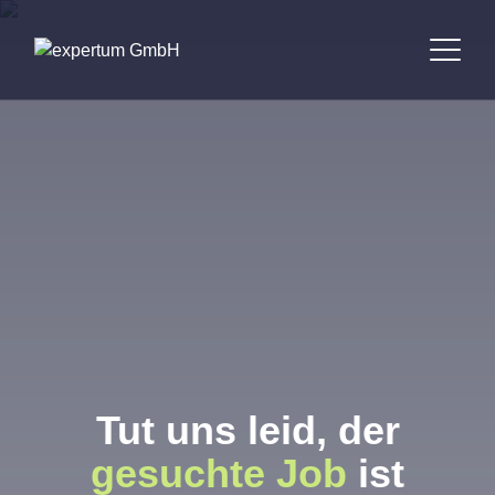
Bewerber
Unternehmen
Jobbörse
Standorte
Über uns
Tut uns leid, der
Kontakt
gesuchte Job
ist