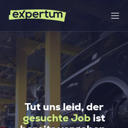
Tut uns leid, der
gesuchte Job
ist