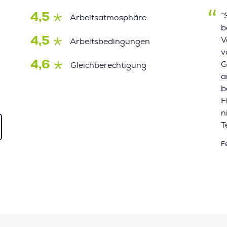
4,5
”
Arbeitsatmosphäre
b
4,5
V
Arbeitsbedingungen
v
4,6
G
Gleichberechtigung
a
b
F
n
T
F