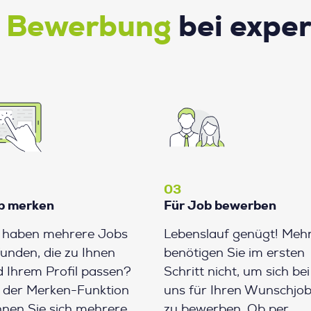
e Bewerbung
bei expe
03
b merken
Für Job bewerben
e haben mehrere Jobs
Lebenslauf genügt! Meh
unden, die zu Ihnen
benötigen Sie im ersten
 Ihrem Profil passen?
Schritt nicht, um sich bei
 der Merken-Funktion
uns für Ihren Wunschjo
nen Sie sich mehrere
zu bewerben. Ob per