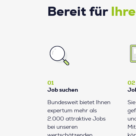
Bereit für
Ihr
01
02
Job suchen
Jo
Bundesweit bietet Ihnen
Si
expertum mehr als
gef
2.000 attraktive Jobs
und
bei unseren
Mit
wertschätzenden
kön