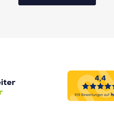
iter
r