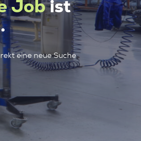
e Job
ist
.
irekt eine neue Suche