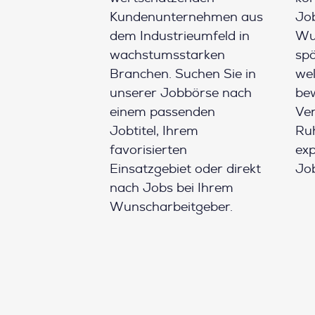
Kundenunternehmen aus
Job
dem Industrieumfeld in
Wun
wachstumsstarken
spä
Branchen. Suchen Sie in
wel
unserer Jobbörse nach
be
einem passenden
Ver
Jobtitel, Ihrem
Ruh
favorisierten
ex
Einsatzgebiet oder direkt
Job
nach Jobs bei Ihrem
Wunscharbeitgeber.