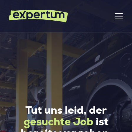
Tut uns leid, der
gesuchte Job
ist