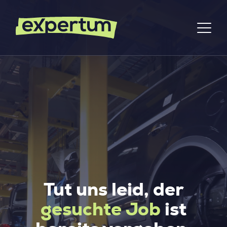
Tut uns leid, der
gesuchte Job
ist