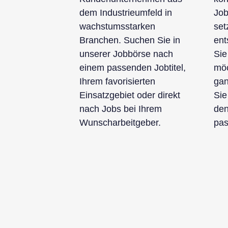
dem Industrieumfeld in
Job
wachstumsstarken
set
Branchen. Suchen Sie in
ent
unserer Jobbörse nach
Sie
einem passenden Jobtitel,
möc
Ihrem favorisierten
gan
Einsatzgebiet oder direkt
Sie
nach Jobs bei Ihrem
den
Wunscharbeitgeber.
pas