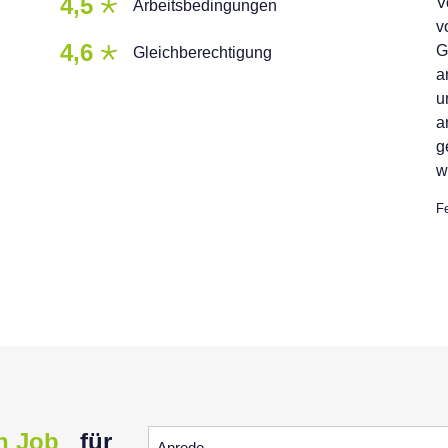
4,5
V
Arbeitsbedingungen
v
4,6
G
Gleichberechtigung
a
u
a
g
w
F
Anrede
n Job
für