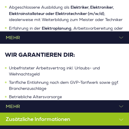
Elektriker, Elektroniker,
Abstimmung mit internen Fachabteilungen während der
Abgeschlossene Ausbildung als
Projektbearbeitung
Elektroinstallateur oder Elektrotechniker (m/w/d)
,
idealerweise mit Weiterbildung zum Meister oder Techniker
Elektroplanung
Erfahrung in der
, Arbeitsvorbereitung oder
Gebäude- bzw. Haustechnik
EPLAN
AutoCAD
Gute Kenntnisse in
,
und idealerweise
Inventor E-Build
WIR GARANTIEREN DIR:
Strukturierte und lösungsorientierte Arbeitsweise
Unbefristeter Arbeitsvertrag inkl. Urlaubs- und
Weihnachtsgeld
Tarifliche Entlohnung nach dem GVP-Tarifwerk sowie ggf.
Branchenzuschläge
Betriebliche Altersvorsorge
Hochwertige Profi-Schutz- und -Arbeitskleidung sowie
arbeitsmedizinische Vorsorge
Zusätzliche Informationen
Arbeitsplatzbezogene Weiterbildungen
Vielzahl an Shopping-Rabatten