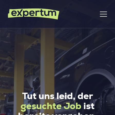
Tut uns leid, der
gesuchte Job
ist