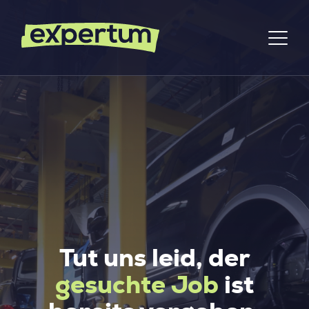
Tut uns leid, der
gesuchte Job
ist