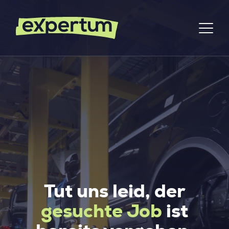
Tut uns leid, der
gesuchte Job
ist