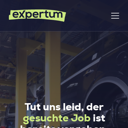
Tut uns leid, der
gesuchte Job
ist