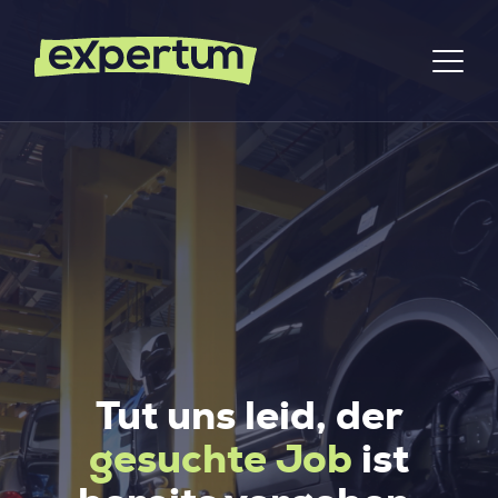
Tut uns leid, der
gesuchte Job
ist