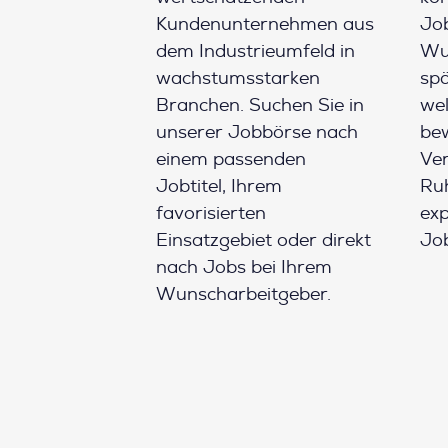
Kundenunternehmen aus
Job
dem Industrieumfeld in
Wun
wachstumsstarken
spä
Branchen. Suchen Sie in
wel
unserer Jobbörse nach
be
einem passenden
Ver
Jobtitel, Ihrem
Ruh
favorisierten
ex
Einsatzgebiet oder direkt
Job
nach Jobs bei Ihrem
Wunscharbeitgeber.