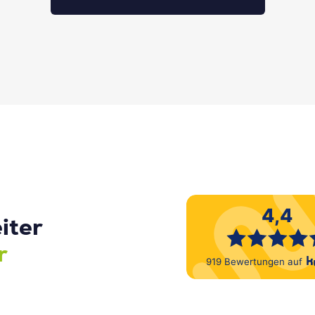
iter
r