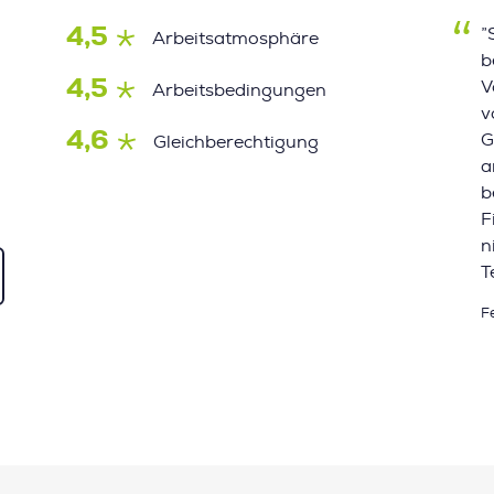
4,5
”
Arbeitsatmosphäre
b
4,5
V
Arbeitsbedingungen
v
4,6
G
Gleichberechtigung
a
b
F
n
T
F