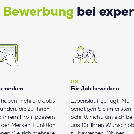
e Bewerbung
bei expe
03
b merken
Für Job bewerben
e haben mehrere Jobs
Lebenslauf genügt! Meh
unden, die zu Ihnen
benötigen Sie im ersten
 Ihrem Profil passen?
Schritt nicht, um sich bei
 der Merken-Funktion
uns für Ihren Wunschjo
nen Sie sich mehrere
zu bewerben. Ob per