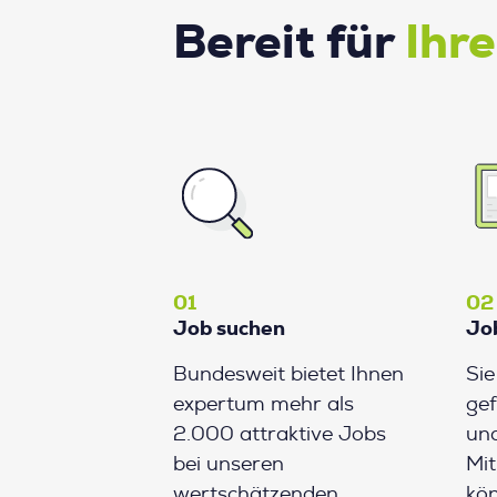
Bereit für
Ihr
01
02
Job suchen
Jo
Bundesweit bietet Ihnen
Si
expertum mehr als
gef
2.000 attraktive Jobs
und
bei unseren
Mit
wertschätzenden
kön