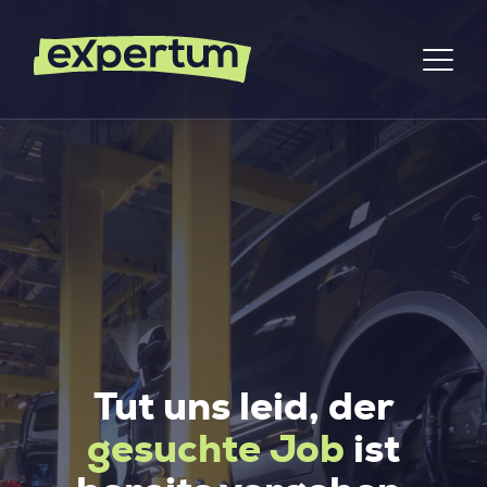
Tut uns leid, der
gesuchte Job
ist