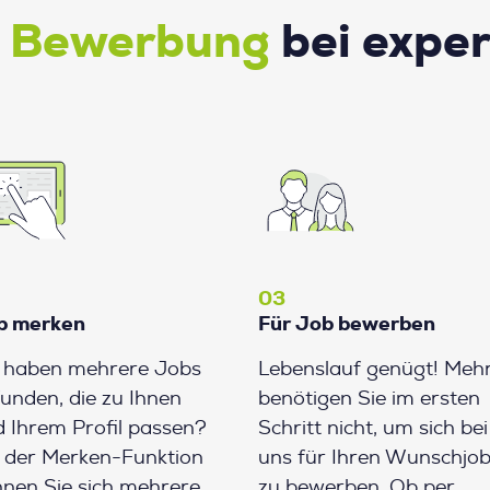
e Bewerbung
bei expe
03
b merken
Für Job bewerben
e haben mehrere Jobs
Lebenslauf genügt! Meh
unden, die zu Ihnen
benötigen Sie im ersten
 Ihrem Profil passen?
Schritt nicht, um sich bei
 der Merken-Funktion
uns für Ihren Wunschjo
nen Sie sich mehrere
zu bewerben. Ob per