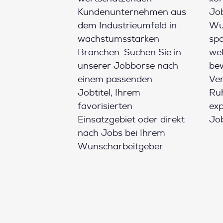
Kundenunternehmen aus
Job
dem Industrieumfeld in
Wun
wachstumsstarken
spä
Branchen. Suchen Sie in
wel
unserer Jobbörse nach
be
einem passenden
Ver
Jobtitel, Ihrem
Ruh
favorisierten
ex
Einsatzgebiet oder direkt
Job
nach Jobs bei Ihrem
Wunscharbeitgeber.