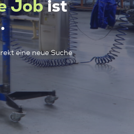
e Job
ist
.
irekt eine neue Suche