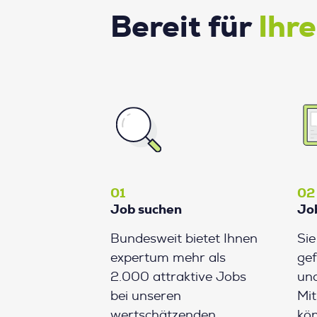
Bereit für
Ihr
01
02
Job suchen
Jo
Bundesweit bietet Ihnen
Si
expertum mehr als
gef
2.000 attraktive Jobs
und
bei unseren
Mit
wertschätzenden
kön