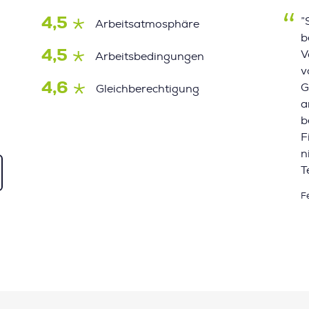
4,5
”
Arbeitsatmosphäre
b
4,5
V
Arbeitsbedingungen
v
4,6
G
Gleichberechtigung
a
b
F
n
T
F