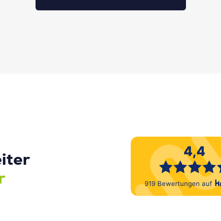
iter
r