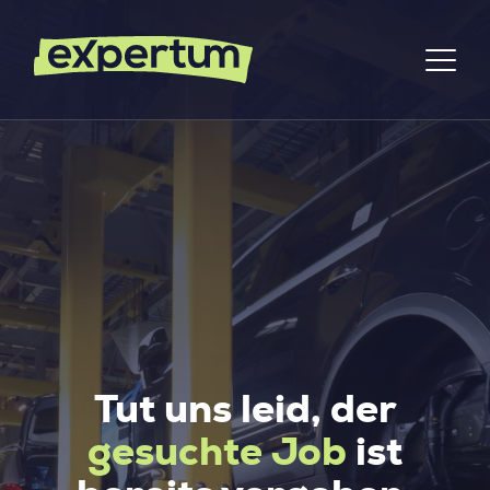
Tut uns leid, der
gesuchte Job
ist