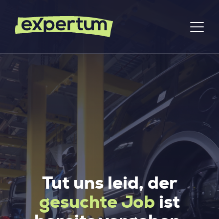
Tut uns leid, der
gesuchte Job
ist