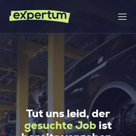
Tut uns leid, der
gesuchte Job
ist