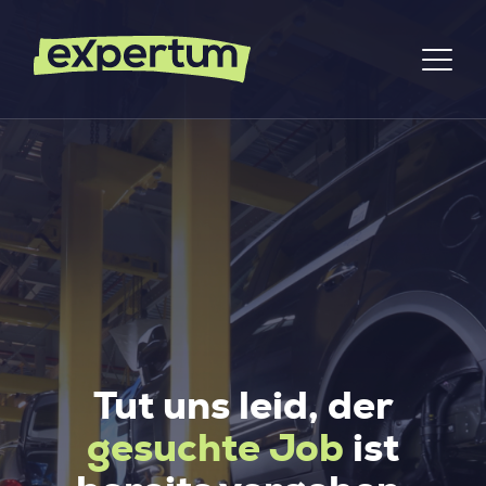
Tut uns leid, der
gesuchte Job
ist