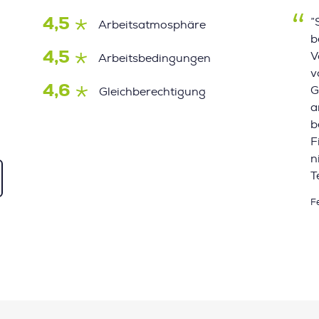
4,5
”
Arbeitsatmosphäre
b
4,5
V
Arbeitsbedingungen
v
4,6
G
Gleichberechtigung
a
b
F
n
T
F