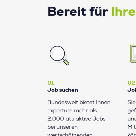
Bereit für
Ihr
01
02
Job suchen
Jo
Bundesweit bietet Ihnen
Si
expertum mehr als
gef
2.000 attraktive Jobs
und
bei unseren
Mit
wertschätzenden
kön