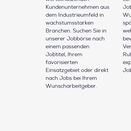
Kundenunternehmen aus
Job
dem Industrieumfeld in
Wun
wachstumsstarken
spä
Branchen. Suchen Sie in
wel
unserer Jobbörse nach
be
einem passenden
Ver
Jobtitel, Ihrem
Ruh
favorisierten
ex
Einsatzgebiet oder direkt
Job
nach Jobs bei Ihrem
Wunscharbeitgeber.