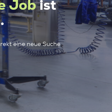
e Job
ist
.
irekt eine neue Suche