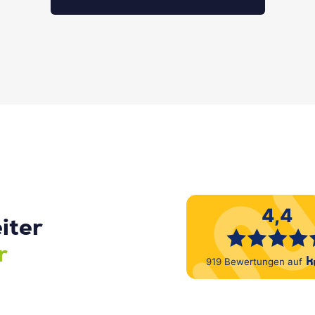
iter
r