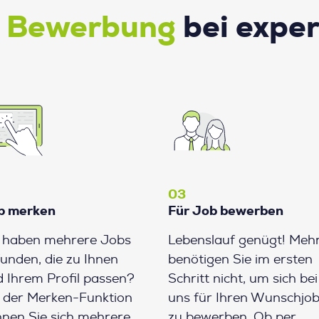
e Bewerbung
bei expe
03
b merken
Für Job bewerben
e haben mehrere Jobs
Lebenslauf genügt! Meh
unden, die zu Ihnen
benötigen Sie im ersten
 Ihrem Profil passen?
Schritt nicht, um sich bei
 der Merken-Funktion
uns für Ihren Wunschjo
nen Sie sich mehrere
zu bewerben. Ob per