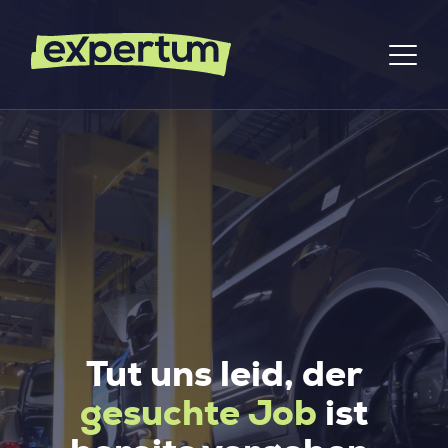
Tut uns leid, der
gesuchte Job
ist