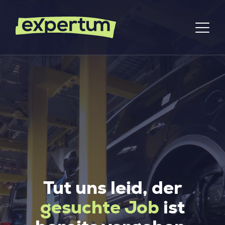
Tut uns leid, der
gesuchte Job
ist