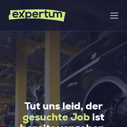
Tut uns leid, der
gesuchte Job
ist