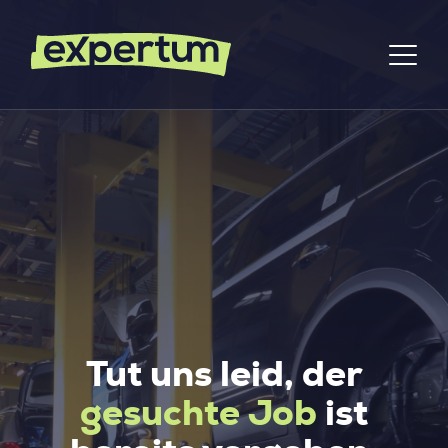
Tut uns leid, der
gesuchte Job
ist