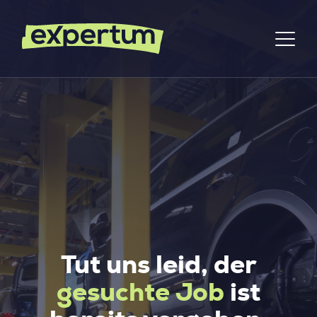
Tut uns leid, der
gesuchte Job
ist