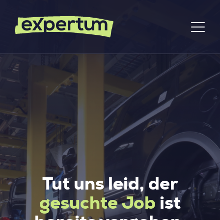
Tut uns leid, der
gesuchte Job
ist