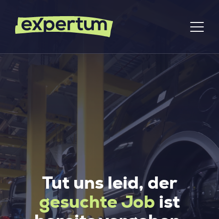
Tut uns leid, der
gesuchte Job
ist